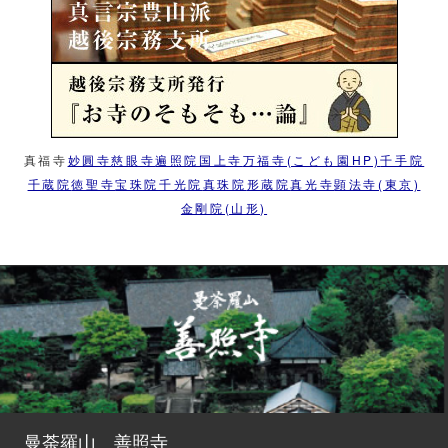
真福寺
妙圓寺
慈眼寺
遍照院
国上寺
万福寺(こども園HP)
千手院
千蔵院
徳聖寺
宝珠院
千光院
真珠院
形蔵院
真光寺
顕法寺(東京)
金剛院(山形)
曼荼羅山 善照寺